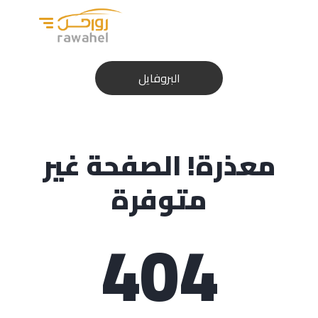
البروفايل
البروفايل
معذرة! الصفحة غير
متوفرة
404