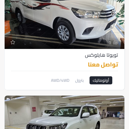
1
تويوتا هايلوكس
تواصل معنا
أوتوماتيك
بترول
AWD/4WD