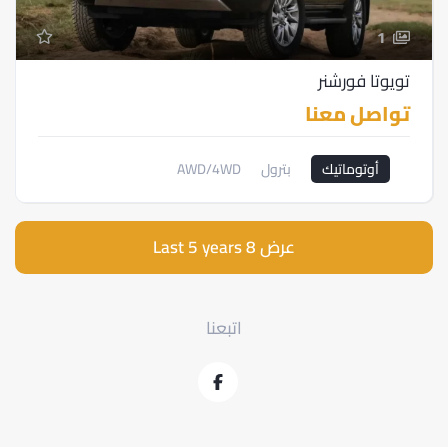
1
تويوتا فورشنر
تواصل معنا
أوتوماتيك
بترول
AWD/4WD
عرض 8 Last 5 years
اتبعنا