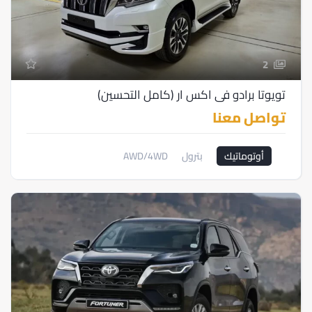
2
تويوتا برادو في اكس ار (كامل التحسين)
تواصل معنا
أوتوماتيك
بترول
AWD/4WD